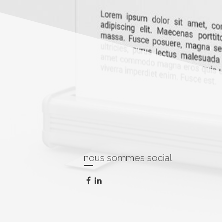
nous sommes social
facebook
linkedin